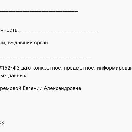
_________________________________,
ость: _________________________________
чи, выдавший орган
_____________________________________
№152-ФЗ даю конкретное, предметное, информирован
ных данных:
ремовой Евгении Александровне
32