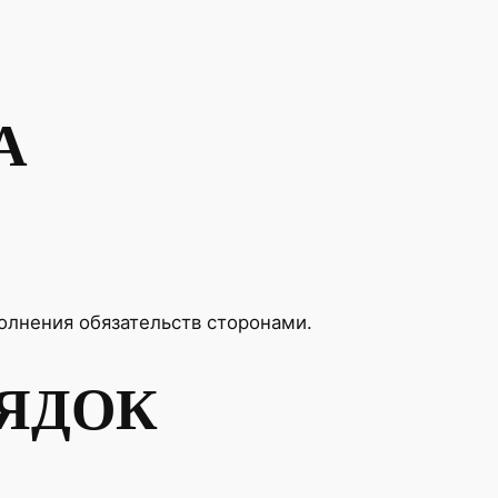
А
олнения обязательств сторонами.
РЯДОК